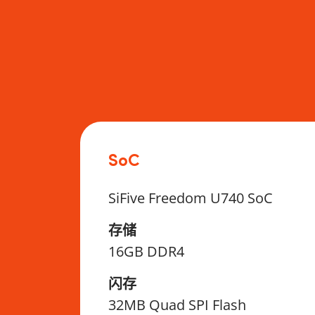
SoC
SiFive Freedom U740 SoC
存储
16GB DDR4
闪存
32MB Quad SPI Flash